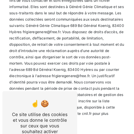
fins de vous contacter et sont enregistrées dans un fichier
informatisé. Elles sont destinées à Généré Génie Climatique et ses
sous-traitants dans le seul but de répondre à votre message. Les
données collectées seront communiquées aux seuls destinataires
suivants: Généré Génie Climatique 689 Bd Général Koenig, 83400
Hyères frigieregenere@free.fr. Vous disposez de droits d’accès, de
rectification, d’effacement, de portabilité, de limitation,
d’opposition, de retrait de votre consentement à tout moment et du
droit d’introduire une réclamation auprès d’une autorité de
contrôle, ainsi que d’organiser le sort de vos données post-
mortem. Vous pouvez exercer ces droits par voie postale à
l'adresse 689 Bd Général Koenig, 83400 Hyères ou par courrier
électronique à l'adresse frigieregenere@free.fr. Un justificatif
d'identité pourra vous être demandé. Nous conservons vos
données pendant la période de prise de contact puis pendant la
durée de prescription légale aux fins probatoires et de gestion des
contentieux. Vous avez le droit de vous inscrire sur la liste
d'opposition au démarchage téléphonique, disponible à cette
adresse:
Bloctel.gouv.fr
. Consultez le site cnil.fr pour plus
Ce site utilise des cookies
et vous donne le contrôle
d’informations sur vos droits.
sur ceux que vous
souhaitez activer