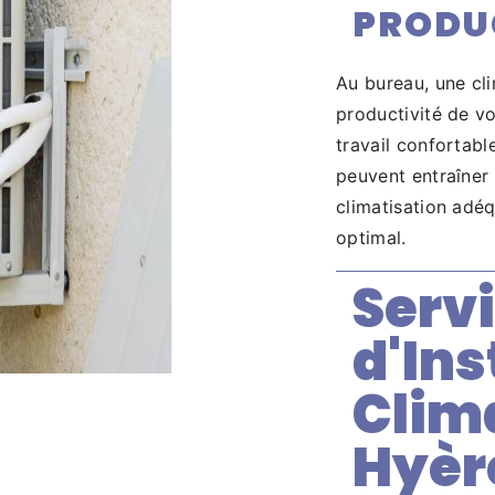
PRODU
Au bureau, une cli
productivité de v
travail confortab
peuvent entraîner
climatisation adé
optimal.
Serv
d'Ins
Clim
Hyèr