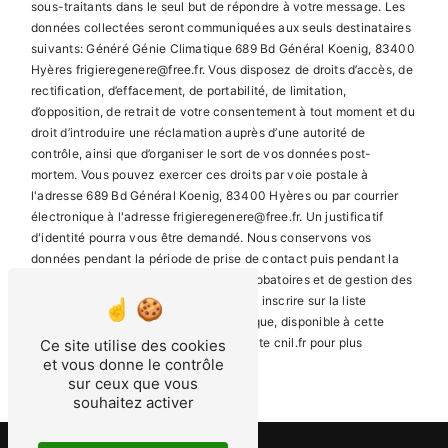
sous-traitants dans le seul but de répondre à votre message. Les
données collectées seront communiquées aux seuls destinataires
suivants: Généré Génie Climatique 689 Bd Général Koenig, 83400
Hyères frigieregenere@free.fr. Vous disposez de droits d’accès, de
rectification, d’effacement, de portabilité, de limitation,
d’opposition, de retrait de votre consentement à tout moment et du
droit d’introduire une réclamation auprès d’une autorité de
contrôle, ainsi que d’organiser le sort de vos données post-
mortem. Vous pouvez exercer ces droits par voie postale à
l'adresse 689 Bd Général Koenig, 83400 Hyères ou par courrier
électronique à l'adresse frigieregenere@free.fr. Un justificatif
d'identité pourra vous être demandé. Nous conservons vos
données pendant la période de prise de contact puis pendant la
durée de prescription légale aux fins probatoires et de gestion des
contentieux. Vous avez le droit de vous inscrire sur la liste
d'opposition au démarchage téléphonique, disponible à cette
adresse:
Bloctel.gouv.fr
. Consultez le site cnil.fr pour plus
Ce site utilise des cookies
et vous donne le contrôle
d’informations sur vos droits.
sur ceux que vous
souhaitez activer