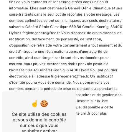
fins de vous contacter et sont enregistrées dans un fichier
informatisé. Elles sont destinées à Généré Génie Climatique et ses
sous-traitants dans le seul but de répondre à votre message. Les
données collectées seront communiquées aux seuls destinataires
suivants: Généré Génie Climatique 689 Bd Général Koenig, 83400
Hyères frigieregenere@free.fr. Vous disposez de droits d’accès, de
rectification, d’effacement, de portabilité, de limitation,
d’opposition, de retrait de votre consentement à tout moment et du
droit d’introduire une réclamation auprès d’une autorité de
contrôle, ainsi que d’organiser le sort de vos données post-
mortem. Vous pouvez exercer ces droits par voie postale à
l'adresse 689 Bd Général Koenig, 83400 Hyères ou par courrier
électronique à l'adresse frigieregenere@free.fr. Un justificatif
d'identité pourra vous être demandé. Nous conservons vos
données pendant la période de prise de contact puis pendant la
durée de prescription légale aux fins probatoires et de gestion des
contentieux. Vous avez le droit de vous inscrire sur la liste
d'opposition au démarchage téléphonique, disponible à cette
adresse:
Bloctel.gouv.fr
. Consultez le site cnil.fr pour plus
Ce site utilise des cookies
et vous donne le contrôle
d’informations sur vos droits.
sur ceux que vous
souhaitez activer