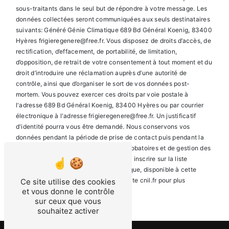
sous-traitants dans le seul but de répondre à votre message. Les
données collectées seront communiquées aux seuls destinataires
suivants: Généré Génie Climatique 689 Bd Général Koenig, 83400
Hyères frigieregenere@free.fr. Vous disposez de droits d’accès, de
rectification, d’effacement, de portabilité, de limitation,
d’opposition, de retrait de votre consentement à tout moment et du
droit d’introduire une réclamation auprès d’une autorité de
contrôle, ainsi que d’organiser le sort de vos données post-
mortem. Vous pouvez exercer ces droits par voie postale à
l'adresse 689 Bd Général Koenig, 83400 Hyères ou par courrier
électronique à l'adresse frigieregenere@free.fr. Un justificatif
d'identité pourra vous être demandé. Nous conservons vos
données pendant la période de prise de contact puis pendant la
durée de prescription légale aux fins probatoires et de gestion des
contentieux. Vous avez le droit de vous inscrire sur la liste
d'opposition au démarchage téléphonique, disponible à cette
adresse:
Bloctel.gouv.fr
. Consultez le site cnil.fr pour plus
Ce site utilise des cookies
et vous donne le contrôle
d’informations sur vos droits.
sur ceux que vous
souhaitez activer