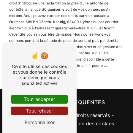
droit d’introduire une réclamation auprès d’une autorité de
contrôle, ainsi que d’organiser le sort de vos données post-
mortem. Vous pouvez exercer ces droits par voie postale à
l'adresse 689 Bd Général Koenig, 83400 Hyères ou par courrier
électronique à l'adresse frigieregenere@free.fr. Un justificatif
d'identité pourra vous être demandé. Nous conservons vos
données pendant la période de prise de contact puis pendant la
durée de prescription légale aux fins probatoires et de gestion des
contentieux. Vous avez le droit de vous inscrire sur la liste
d'opposition au démarchage téléphonique, disponible à cette
adresse:
Bloctel.gouv.fr
. Consultez le site cnil.fr pour plus
Ce site utilise des cookies
et vous donne le contrôle
d’informations sur vos droits.
sur ceux que vous
souhaitez activer
Tout accepter
RECHERCHES FRÉQUENTES
Tout refuser
©
Vistalid
- 2026 - Tous droits réservés -
Personnaliser
Mentions légales
-
Gestion des cookies