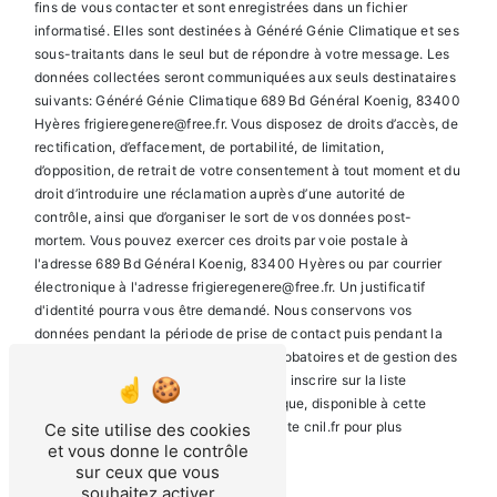
fins de vous contacter et sont enregistrées dans un fichier
informatisé. Elles sont destinées à Généré Génie Climatique et ses
sous-traitants dans le seul but de répondre à votre message. Les
données collectées seront communiquées aux seuls destinataires
suivants: Généré Génie Climatique 689 Bd Général Koenig, 83400
Hyères frigieregenere@free.fr. Vous disposez de droits d’accès, de
rectification, d’effacement, de portabilité, de limitation,
d’opposition, de retrait de votre consentement à tout moment et du
droit d’introduire une réclamation auprès d’une autorité de
contrôle, ainsi que d’organiser le sort de vos données post-
mortem. Vous pouvez exercer ces droits par voie postale à
l'adresse 689 Bd Général Koenig, 83400 Hyères ou par courrier
électronique à l'adresse frigieregenere@free.fr. Un justificatif
d'identité pourra vous être demandé. Nous conservons vos
données pendant la période de prise de contact puis pendant la
durée de prescription légale aux fins probatoires et de gestion des
contentieux. Vous avez le droit de vous inscrire sur la liste
d'opposition au démarchage téléphonique, disponible à cette
adresse:
Bloctel.gouv.fr
. Consultez le site cnil.fr pour plus
Ce site utilise des cookies
et vous donne le contrôle
d’informations sur vos droits.
sur ceux que vous
souhaitez activer